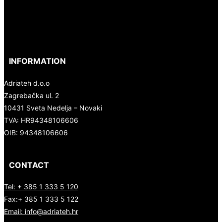
INFORMATION
Adriateh d.o.o
Zagrebačka ul. 2
10431 Sveta Nedelja – Novaki
TVA:
HR94348106606
OIB: 94348106606
CONTACT
Tel: + 385 1 333 5 120
Fax:+ 385 1 333 5 122
Email: info@adriateh.hr