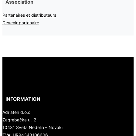
Association
Partenaires et distributeurs
Devenir partenaire
INFORMATION
Adriateh d.o.o
Zagrebačka ul. 2
10431 Sveta Nedelja – Novaki
TVA:
HR94348106606