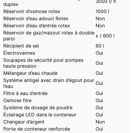
3000 l/ h
duplex
Réservoir d’osmose rotex
1000 l
Réservoir d’eau adouci Rotex
Non
Réservoir d’eau d’entrée rotex
Non
Réservoir de gaz/mazout rotex à double
x / 600 l
paroi
Récipient de sel
60 l
Électrovannes
Oui
Soupapes de sécurité pour pompes
Oui
haute pression
Mélangeur d’eau chaude
Oui
Système antigel avec drain d’égout pour
Oui
l’eau
Filtre à eau d’entrée
Oui
Osmose filre
Oui
Système de dosage de poudre
Oui
Éclairage LED dans le conteneur
Oui
Changeur d’argent
Non
Porte de conteneur renforcée
Oui