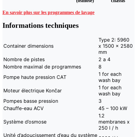
(osmose)
châssis
En savoir plus sur les programmes de lavage
Informations techniques
Type 2: 5960
Container dimensions
x 1500 x 2580
mm
Nombre de pistes
2 a 4
Nombre maximal de programmes
8
1 for each
Pompe haute pression CAT
wash bay
1 for each
Moteur électrique Končar
wash bay
Pompes basse pression
3
Chauffe-eau ACV
45 – 100 kW
1.2
Système d’osmose
membranes x
250 l / h
Unité d’adoucissement d’eau du système