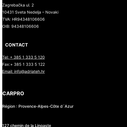
Zagrebačka ul. 2
10431 Sveta Nedelja – Novaki
TVA:
HR94348106606
OIB: 94348106606
CONTACT
Tel: + 385 1 333 5 120
Fax:+ 385 1 333 5 122
Email: info@adriateh.hr
CARPRO
Région : Provence-Alpes-Côte d´Azur
127 chemin de la Lingaste