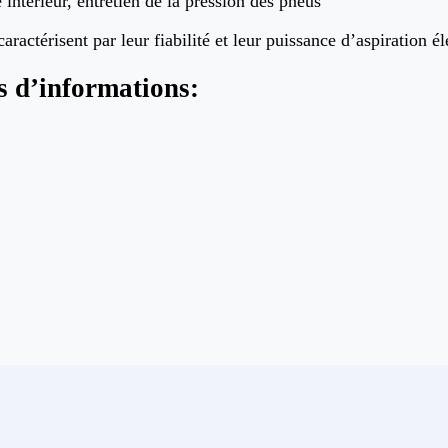
intérieur, entretien de la pression des pneus
aractérisent par leur fia
bilité et leur puissance d’aspiration é
s d’informations
: