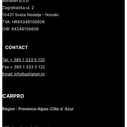
Adriateh d.o.o
Zagrebačka ul. 2
10431 Sveta Nedelja – Novaki
TVA:
HR94348106606
OIB: 94348106606
CONTACT
Tel: + 385 1 333 5 120
Fax:+ 385 1 333 5 122
Email: info@adriateh.hr
CARPRO
Région : Provence-Alpes-Côte d´Azur