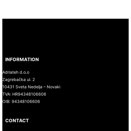
INFORMATION
Adriateh d.o.o
Zagrebačka ul. 2
10431 Sveta Nedelja – Novaki
TVA:
HR94348106606
OIB: 94348106606
CONTACT