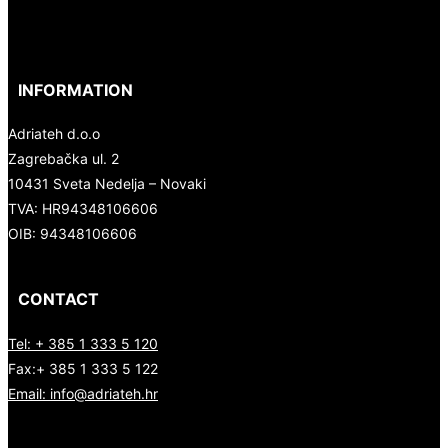
INFORMATION
Adriateh d.o.o
Zagrebačka ul. 2
10431 Sveta Nedelja – Novaki
TVA:
HR94348106606
OIB: 94348106606
CONTACT
Tel: + 385 1 333 5 120
Fax:+ 385 1 333 5 122
Email: info@adriateh.hr