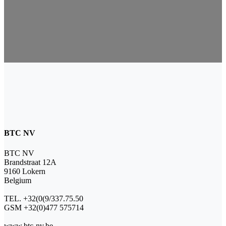
BTC NV
BTC NV
Brandstraat 12A
9160 Lokern
Belgium
TEL. +32(0(9/337.75.50
GSM +32(0)477 575714
www.btc-nv.be