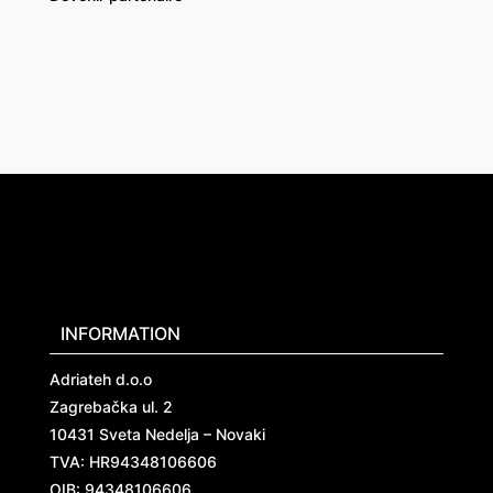
INFORMATION
Adriateh d.o.o
Zagrebačka ul. 2
10431 Sveta Nedelja – Novaki
TVA:
HR94348106606
OIB: 94348106606