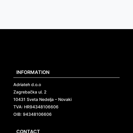
INFORMATION
Adriateh d.o.o
Zagrebačka ul. 2
10431 Sveta Nedelja – Novaki
TVA:
HR94348106606
OIB: 94348106606
CONTACT