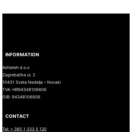
INFORMATION
Adriateh d.o.o
Zagrebačka ul. 2
10431 Sveta Nedelja – Novaki
TVA:
HR94348106606
OIB: 94348106606
CONTACT
Tel: + 385 1 333 5 120