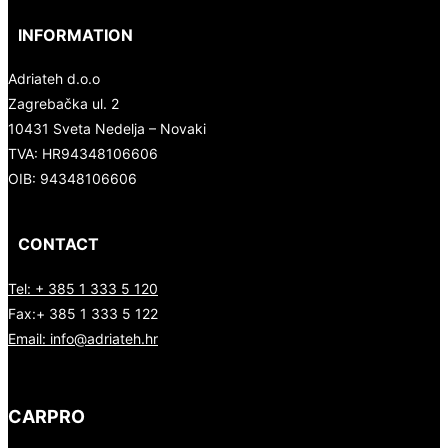
INFORMATION
Adriateh d.o.o
Zagrebačka ul. 2
10431 Sveta Nedelja – Novaki
TVA:
HR94348106606
OIB: 94348106606
CONTACT
Tel: + 385 1 333 5 120
Fax:+ 385 1 333 5 122
Email: info@adriateh.hr
CARPRO