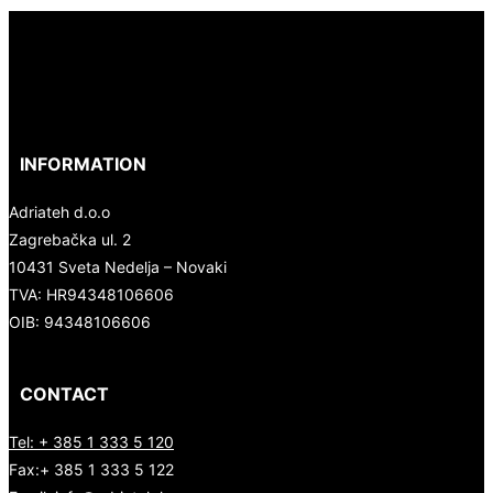
INFORMATION
Adriateh d.o.o
Zagrebačka ul. 2
10431 Sveta Nedelja – Novaki
TVA:
HR94348106606
OIB: 94348106606
CONTACT
Tel: + 385 1 333 5 120
Fax:+ 385 1 333 5 122