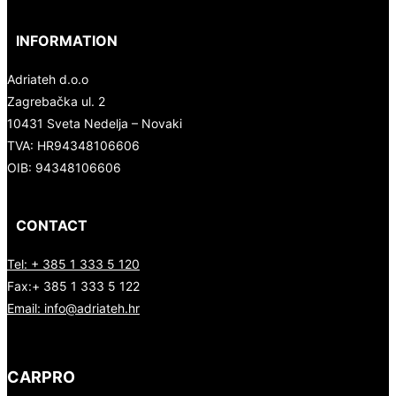
INFORMATION
Adriateh d.o.o
Zagrebačka ul. 2
10431 Sveta Nedelja – Novaki
TVA:
HR94348106606
OIB: 94348106606
CONTACT
Tel: + 385 1 333 5 120
Fax:+ 385 1 333 5 122
Email: info@adriateh.hr
CARPRO