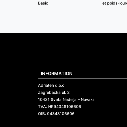
Basic
et poids-lou
INFORMATION
Adriateh d.o.o
Zagrebačka ul. 2
10431 Sveta Nedelja – Novaki
TVA:
HR94348106606
OIB: 94348106606