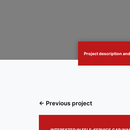
Project description and
←
Previous project
INTERESTED IN SELF–SERVICE CAR WA