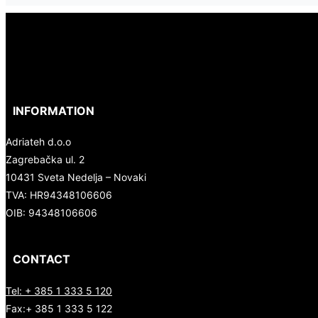
INFORMATION
Adriateh d.o.o
Zagrebačka ul. 2
10431 Sveta Nedelja – Novaki
TVA:
HR94348106606
OIB: 94348106606
CONTACT
Tel: + 385 1 333 5 120
Fax:+ 385 1 333 5 122