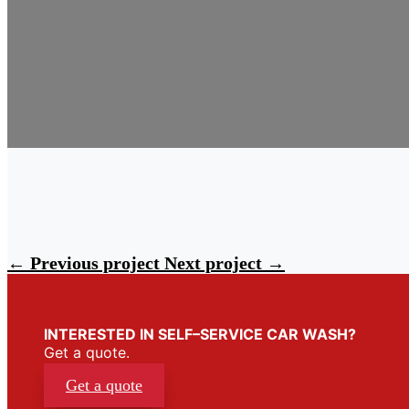
←
Previous project
Next project
→
INTERESTED IN SELF–SERVICE CAR WASH?
Get a quote.
Get a quote