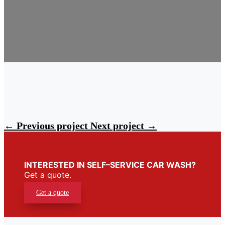
←
Previous project
Next project
→
INTERESTED IN SELF–SERVICE CAR WASH?
Get a quote.
Get a quote