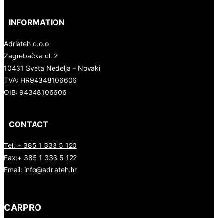
INFORMATION
Adriateh d.o.o
Zagrebačka ul. 2
10431 Sveta Nedelja – Novaki
TVA:
HR94348106606
OIB: 94348106606
CONTACT
Tel: + 385 1 333 5 120
Fax:+ 385 1 333 5 122
Email: info@adriateh.hr
CARPRO