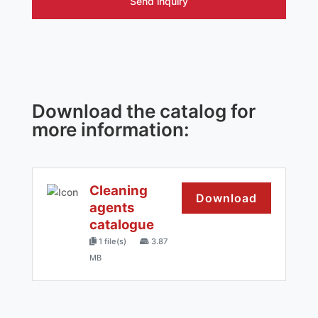
Send inquiry
Download the catalog for
more information:
Cleaning
Download
agents
catalogue
1 file(s)
3.87
MB