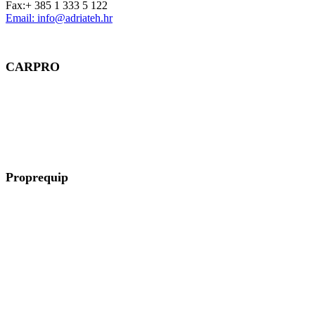
Fax:+ 385 1 333 5 122
Email: info@adriateh.hr
CARPRO
Région : Provence-Alpes-Côte d´Azur
127 chemin de la Lingaste
30260 Orthoux-Sérignac-Quilhan
Proprequip
Région : Grand Est, Bourgogne-Franche-Comté
27 Rue du Champ de Mars
57200 Sarreguemines
Tel : 03 87 98 70 03
https://www.proprequip.com/
contact@proprequip.com