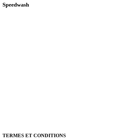
Speedwash
Région: Bretagne, Hauts-de-France, Ile-de-France, Normandie, Grand Est
(51 Marne)
43 rue de la Découverte
80500 Montdidier
https://www.speedwash.fr/
Novaquatech
Région: Auvergne-Rhône-Alpes
67 Rue PASTEUR
38180 SEYSSINS
https://novaquatech.fr
contact@novaquatech.fr
TERMES ET CONDITIONS