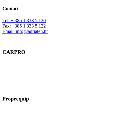
Contact
Tel: + 385 1 333 5 120
Fax:+ 385 1 333 5 122
Email: info@adriateh.hr
CARPRO
Région : Provence-Alpes-Côte d´Azur
127 chemin de la Lingaste
30260 Orthoux-Sérignac-Quilhan
Proprequip
Région : Grand Est, Bourgogne-Franche-Comté
27 Rue du Champ de Mars
57200 Sarreguemines