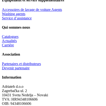
Équipement et service supplémentaires
Accessoires de lavage de voiture Agents
Washing agents
Service d’assistance
Qui sommes-nous
Catalogues
Actualités
Carrière
Association
Partenaires et distributeurs
Devenir partenaire
Information
Adriateh d.o.o
Zagrebačka ul. 2
10431 Sveta Nedelja – Novaki
TVA:
HR94348106606
OIB: 94348106606