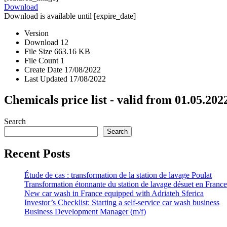
Download
Download is available until [expire_date]
Version
Download
12
File Size
663.16 KB
File Count
1
Create Date
17/08/2022
Last Updated
17/08/2022
Chemicals price list - valid from 01.05.202
Search
Search
Recent Posts
Étude de cas : transformation de la station de lavage Poulat
Transformation étonnante du station de lavage désuet en France
New car wash in France equipped with Adriateh Sferica
Investor’s Checklist: Starting a self-service car wash business
Business Development Manager (m/f)