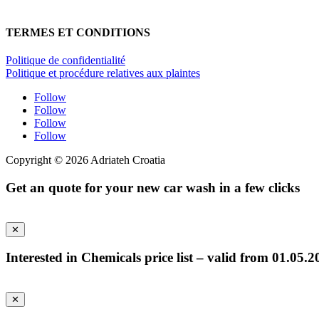
contact@novaquatech.fr
TERMES ET CONDITIONS
Politique de confidentialité
Politique et procédure relatives aux plaintes
Follow
Follow
Follow
Follow
Copyright © 2026 Adriateh Croatia
Get an quote for your new car wash in a few clicks
✕
Interested in Chemicals price list – valid from 01.05.2
✕