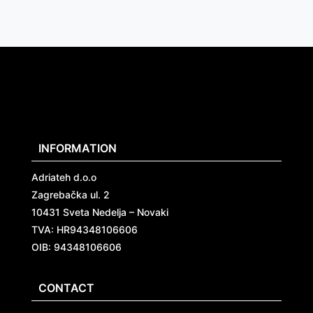
INFORMATION
Adriateh d.o.o
Zagrebačka ul. 2
10431 Sveta Nedelja – Novaki
TVA:
HR94348106606
OIB: 94348106606
CONTACT