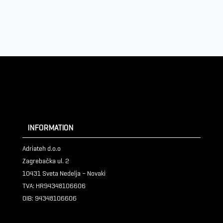
INFORMATION
Adriateh d.o.o
Zagrebačka ul. 2
10431 Sveta Nedelja – Novaki
TVA:
HR94348106606
OIB: 94348106606